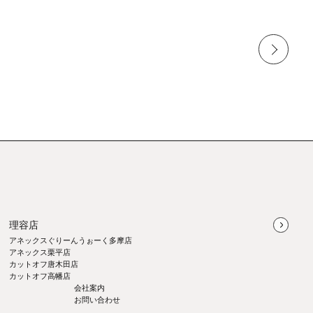
理容店
アネックスぐりーんうぉーく多摩店
アネックス栗平店
カットオフ唐木田店
カットオフ高幡店
会社案内
お問い合わせ