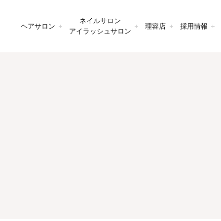
ネイルサロン
ヘアサロン
理容店
採用情報
アイラッシュサロン
募集要項
 堀之内店
alf Backs 堀之内店
うぉーく多摩店
HALF BACKS×１/２ 高尾店
Nail & Eye Salon Roseplume 世田谷区梅丘
アネックス栗平店