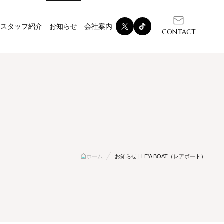
スタッフ紹介
お知らせ
会社案内
CONTACT
数字で見るLE'A BOAT
ホーム
お知らせ | LE'A BOAT（レアボート）
店
Nail Salon LUANA 高幡店
カットオフ唐木田店