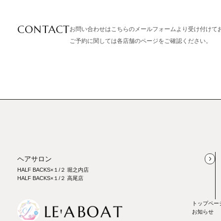
店
アネックス栗平店
CONTACT
お問い合わせはこちらのメールフォームより受け付けて
カットオフ唐木田店
ご予約に関しては各店舗のページをご確認ください。
カットオフ高幡店
ヘアサロン
HALF BACKS×１/２ 堀之内店
HALF BACKS×１/２ 高尾店
トップペー
お知らせ