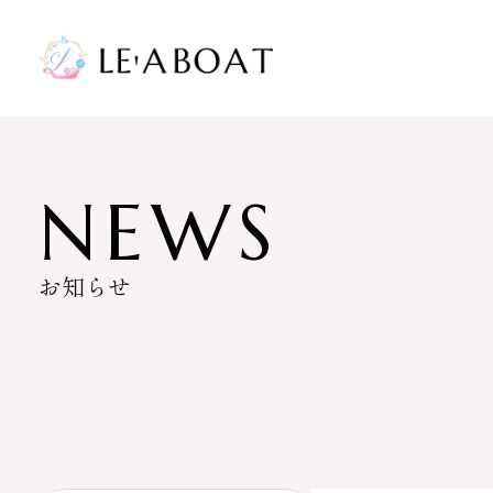
HAIR SALON
NAIL & EYELASH
BARBER'S
RECRUIT
NEWS
採用情報
エントリーフォーム
ヘアサロン
ネイルサロン / アイラッシュサロ
理容店
採用情報
ン
お知らせ
VIEW MORE
VIEW MORE
VIEW MORE
HALF BACKS×１/２
Nail & Eye Salon H
アネックスぐりーん