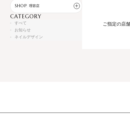
SHOP
理容店
CATEGORY
すべて
すべて
ご指定の店
お知らせ
ヘアサロン
カットオフ高幡店
ネイルデザイン
HALF BACKS×１/２ 堀之内店
HALF BACKS×１/２ 高尾店
ネイルサロン/アイラッシュサロン
Nail & Eye Salon Half Backs 堀之
内店
Nail & Eye Salon Roseplume 世田
谷区梅丘店
Nail Salon LUANA 高幡店
理容店
アネックスぐりーんうぉーく多摩