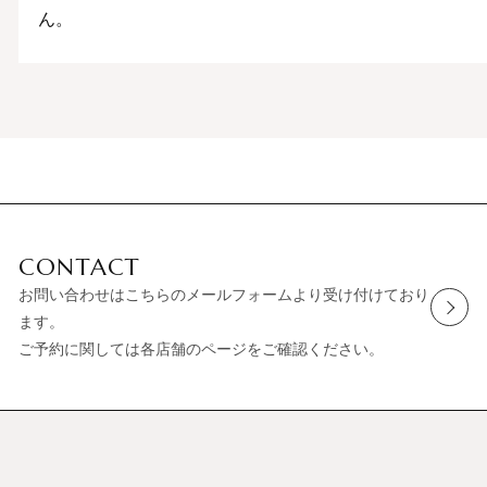
ん。
お知らせ
HALF BACKS×１/２ 堀之内店
HALF BACKS×１/２ 高尾店
ネイルデザイン
ネイルサロン/アイラッシュサロン
Nail & Eye Salon Half Backs 堀之内店
CONTACT
Nail & Eye Salon Roseplume 世田谷区梅丘店
お問い合わせはこちらのメールフォームより受け付けており
ます。
Nail Salon LUANA 高幡店
ご予約に関しては各店舗のページをご確認ください。
理容店
アネックスぐりーんうぉーく多摩店